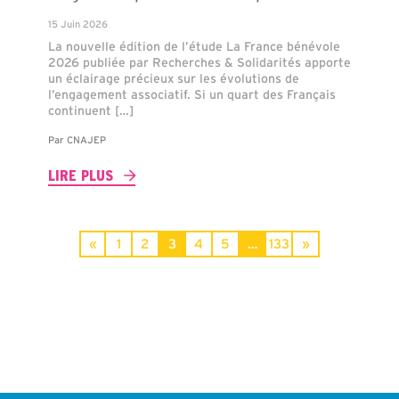
15 Juin 2026
La nouvelle édition de l’étude La France bénévole
2026 publiée par Recherches & Solidarités apporte
un éclairage précieux sur les évolutions de
l’engagement associatif. Si un quart des Français
continuent […]
Par
CNAJEP
LIRE PLUS
«
1
2
3
4
5
…
133
»