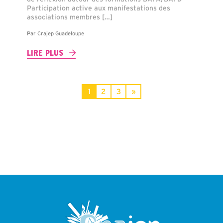
Participation active aux manifestations des
associations membres […]
Par
Crajep Guadeloupe
LIRE PLUS
1
2
3
»