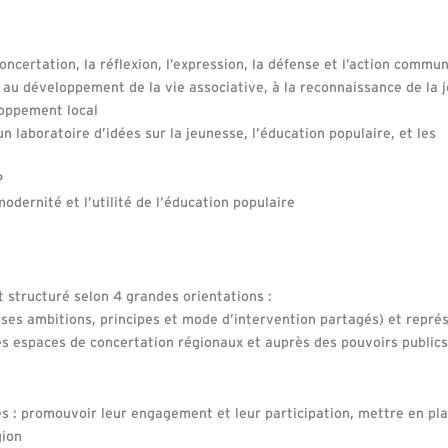
oncertation, la réflexion, l’expression, la défense et l’action commu
au développement de la vie associative, à la reconnaissance de la 
loppement local
n laboratoire d’idées sur la jeunesse, l’éducation populaire, et les
P
modernité et l’utilité de l’éducation populaire
 structuré selon 4 grandes orientations :
(ses ambitions, principes et mode d’intervention partagés) et repré
es espaces de concertation régionaux et auprès des pouvoirs publics
s : promouvoir leur engagement et leur participation, mettre en pla
gion