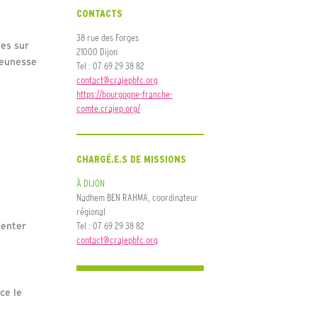
CONTACTS
38 rue des Forges
nes sur
21000 Dijon
jeunesse
Tel : 07 69 29 38 82
contact@crajepbfc.org
https://bourgogne-franche-
comte.crajep.org/
CHARGÉ.E.S DE MISSIONS
À DIJON
Nadhem BEN RAHMA, coordinateur
régional
Tel : 07 69 29 38 82
senter
contact@crajepbfc.org
ce le