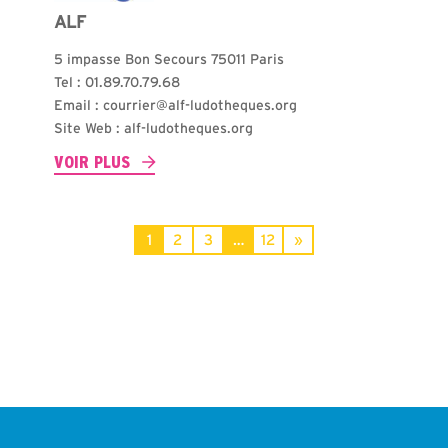
ALF
5 impasse Bon Secours 75011 Paris
Tel : 01.89.70.79.68
Email : courrier@alf-ludotheques.org
Site Web : alf-ludotheques.org
VOIR PLUS
1
2
3
…
12
»