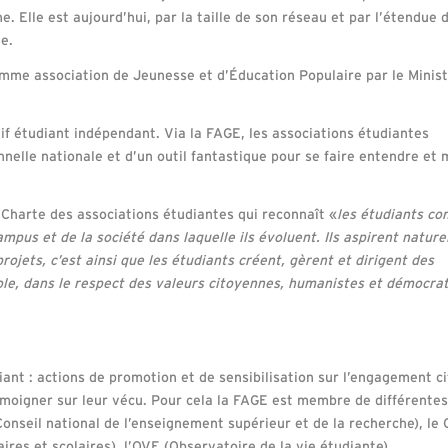
 Elle est aujourd’hui, par la taille de son réseau et par l’étendue 
e.
mme association de Jeunesse et d’Éducation Populaire par le Minis
 étudiant indépendant. Via la FAGE, les associations étudiantes
nnelle nationale et d’un outil fantastique pour se faire entendre et 
 Charte des associations étudiantes qui reconnaît «
les étudiants c
mpus et de la société dans laquelle ils évoluent. Ils aspirent natur
rojets, c’est ainsi que les étudiants créent, gèrent et dirigent des
le, dans le respect des valeurs citoyennes, humanistes et démocrat
ant : actions de promotion et de sensibilisation sur l’engagement c
émoigner sur leur vécu. Pour cela la FAGE est membre de différentes
onseil national de l’enseignement supérieur et de la recherche), l
ires et scolaires), l’OVE (Observatoire de la vie étudiante)…