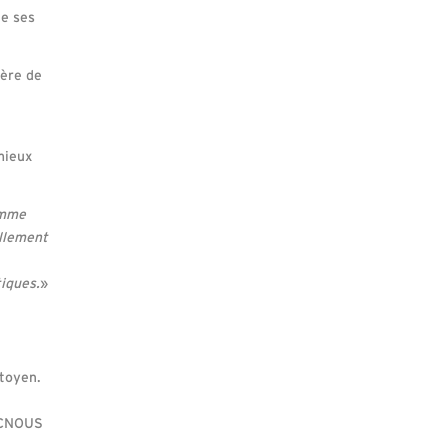
de ses
tère de
mieux
omme
ellement
iques.
»
itoyen.
e CNOUS