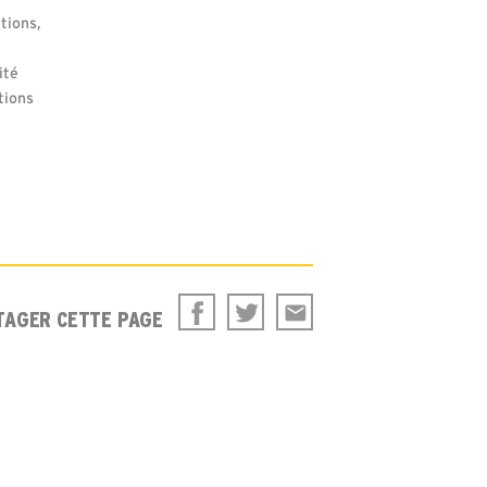
tions,
ité
tions
TAGER CETTE PAGE