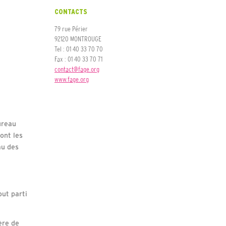
CONTACTS
79 rue Périer
92120 MONTROUGE
Tel : 01 40 33 70 70
Fax : 01 40 33 70 71
contact@fage.org
www.fage.org
ureau
ont les
au des
ut parti
ère de