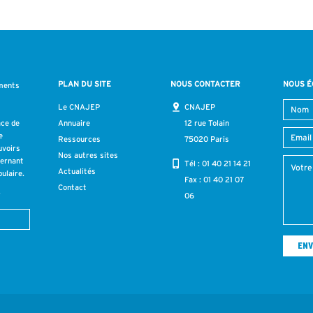
PLAN DU SITE
NOUS CONTACTER
NOUS É
ments
s
Le CNAJEP
CNAJEP
ace de
Annuaire
12 rue Tolain
e
Ressources
75020 Paris
uvoirs
Nos autres sites
cernant
Tél :
01 40 21 14 21
Actualités
ulaire.
Fax : 01 40 21 07
Contact
r
06