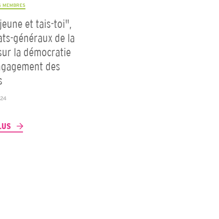
S MEMBRES
jeune et tais-toi",
ats-généraux de la
sur la démocratie
engagement des
s
024
LUS