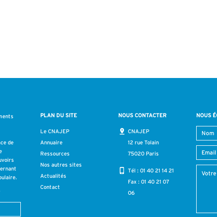
PLAN DU SITE
NOUS CONTACTER
NOUS É
ments
s
Le CNAJEP
CNAJEP
ace de
Annuaire
12 rue Tolain
e
Ressources
75020 Paris
uvoirs
Nos autres sites
cernant
Tél :
01 40 21 14 21
Actualités
ulaire.
Fax : 01 40 21 07
Contact
r
06