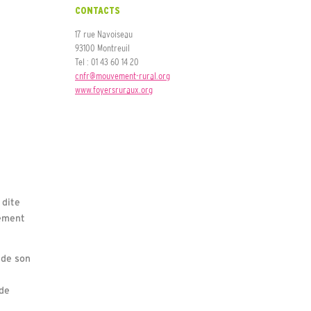
CONTACTS
17 rue Navoiseau
93100 Montreuil
Tel : 01 43 60 14 20
cnfr@mouvement-rural.org
www.foyersruraux.org
 dite
pement
 de son
 de