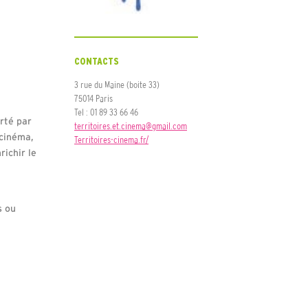
CONTACTS
3 rue du Maine (boite 33)
75014 Paris
Tel : 01 89 33 66 46
orté par
territoires.et.cinema@gmail.com
 cinéma,
Territoires-cinema.fr/
ichir le
s ou