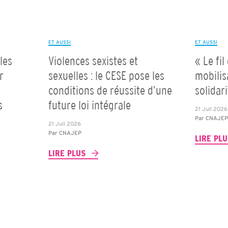
ET AUSSI
ET AUSSI
les
Violences sexistes et
« Le fil
r
sexuelles : le CESE pose les
mobilis
conditions de réussite d’une
solidar
s
future loi intégrale
21 Juil 2026
Par
CNAJE
21 Juil 2026
Par
CNAJEP
LIRE PL
LIRE PLUS