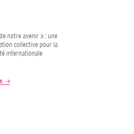
 de notre avenir » : une
ation collective pour la
ité internationale
P
US