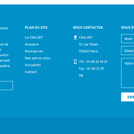
PLAN DU SITE
NOUS CONTACTER
NOUS É
ments
s
Le CNAJEP
CNAJEP
ace de
Annuaire
12 rue Tolain
e
Ressources
75020 Paris
uvoirs
Nos autres sites
cernant
Tél :
01 40 21 14 21
Actualités
ulaire.
Fax : 01 40 21 07
Contact
r
06