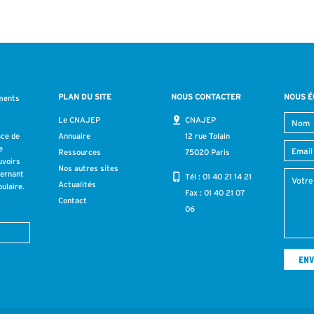
PLAN DU SITE
NOUS CONTACTER
NOUS É
ments
s
Le CNAJEP
CNAJEP
ace de
Annuaire
12 rue Tolain
e
Ressources
75020 Paris
uvoirs
Nos autres sites
cernant
Tél :
01 40 21 14 21
Actualités
ulaire.
Fax : 01 40 21 07
Contact
r
06