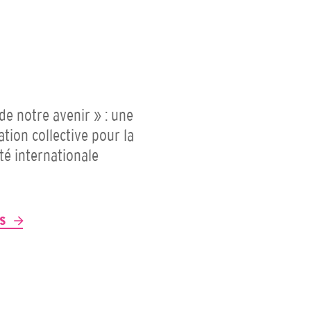
 de notre avenir » : une
ation collective pour la
ité internationale
P
US