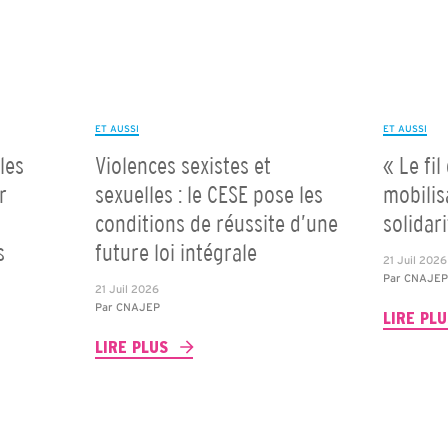
ET AUSSI
ET AUSSI
les
Violences sexistes et
« Le fil
r
sexuelles : le CESE pose les
mobilis
conditions de réussite d’une
solidar
s
future loi intégrale
21 Juil 2026
Par
CNAJE
21 Juil 2026
Par
CNAJEP
LIRE PL
LIRE PLUS