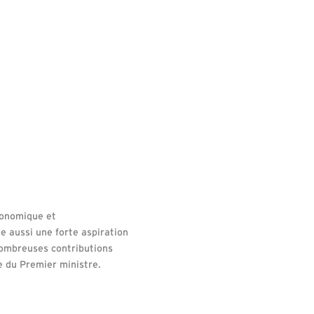
conomique et
he aussi une forte aspiration
s nombreuses contributions
e du Premier ministre.