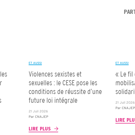
PAR
ET AUSSI
ET AUSSI
les
Violences sexistes et
« Le fil
r
sexuelles : le CESE pose les
mobilis
conditions de réussite d’une
solidar
s
future loi intégrale
21 Juil 2026
Par
CNAJE
21 Juil 2026
Par
CNAJEP
LIRE PL
LIRE PLUS