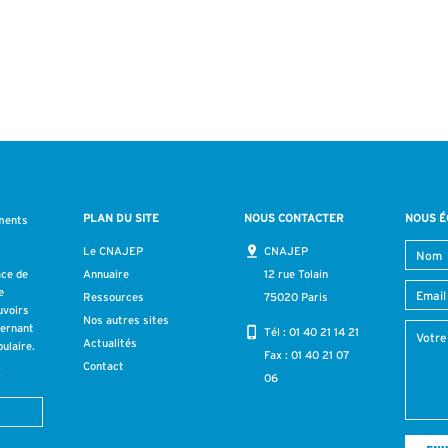
PLAN DU SITE
NOUS CONTACTER
NOUS É
ments
s
Le CNAJEP
CNAJEP
ace de
Annuaire
12 rue Tolain
e
Ressources
75020 Paris
uvoirs
Nos autres sites
cernant
Tél :
01 40 21 14 21
Actualités
ulaire.
Fax : 01 40 21 07
Contact
r
06