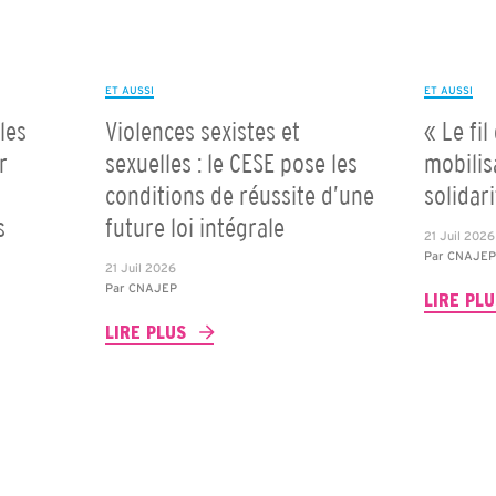
ET AUSSI
ET AUSSI
les
Violences sexistes et
« Le fil
r
sexuelles : le CESE pose les
mobilis
conditions de réussite d’une
solidar
s
future loi intégrale
21 Juil 2026
Par
CNAJE
21 Juil 2026
Par
CNAJEP
LIRE PL
LIRE PLUS