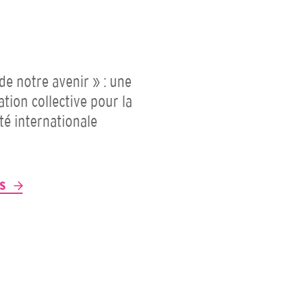
 de notre avenir » : une
ation collective pour la
ité internationale
P
US