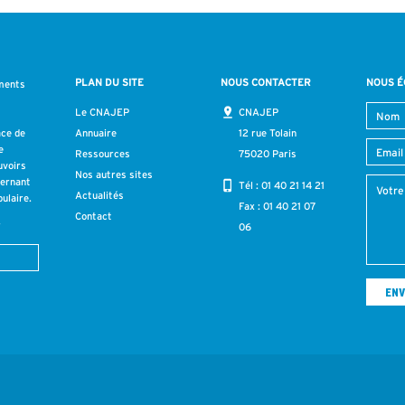
PLAN DU SITE
NOUS CONTACTER
NOUS É
ments
s
Le CNAJEP
CNAJEP
ace de
Annuaire
12 rue Tolain
e
Ressources
75020 Paris
uvoirs
Nos autres sites
cernant
Tél :
01 40 21 14 21
Actualités
ulaire.
Fax : 01 40 21 07
Contact
r
06