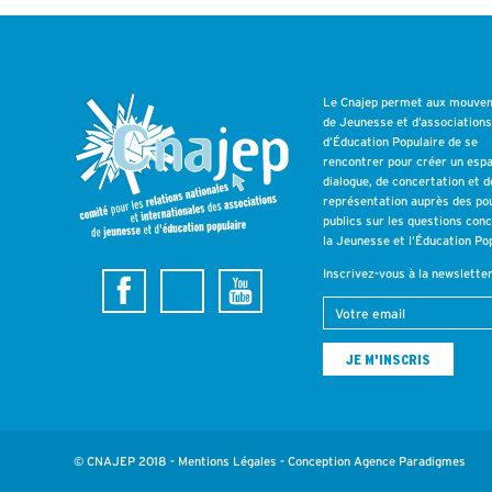
Le Cnajep permet aux mouve
de Jeunesse et d’association
d’Éducation Populaire de se
rencontrer pour créer un esp
dialogue, de concertation et d
représentation auprès des po
publics sur les questions con
la Jeunesse et l’Éducation Pop
Inscrivez-vous à la newslette
© CNAJEP 2018 -
Mentions Légales
- Conception
Agence Paradigmes