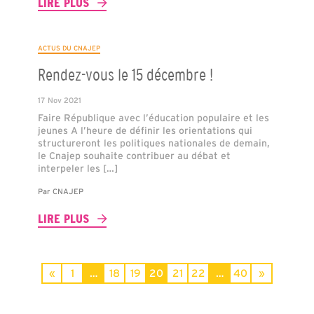
LIRE PLUS
ACTUS DU CNAJEP
Rendez-vous le 15 décembre !
17 Nov 2021
Faire République avec l’éducation populaire et les
jeunes A l’heure de définir les orientations qui
structureront les politiques nationales de demain,
le Cnajep souhaite contribuer au débat et
interpeler les […]
Par
CNAJEP
LIRE PLUS
«
1
…
18
19
20
21
22
…
40
»