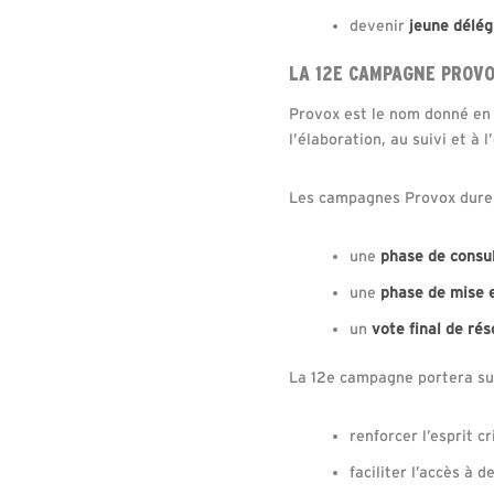
devenir
jeune délé
LA 12E CAMPAGNE PROVO
Provox est le nom donné en
l’élaboration, au suivi et à 
Les campagnes Provox dur
une
phase de consu
une
phase de mise 
un
vote final de ré
La 12e campagne portera sur
renforcer l’esprit c
faciliter l’accès à 