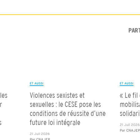
PAR
ET AUSSI
ET AUSSI
les
Violences sexistes et
« Le fil
r
sexuelles : le CESE pose les
mobilis
conditions de réussite d’une
solidar
s
future loi intégrale
21 Juil 2026
Par
CNAJE
21 Juil 2026
Par
CNAJEP