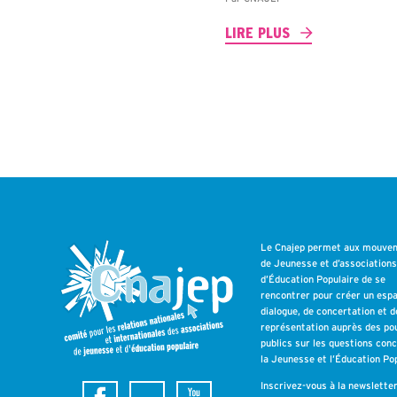
LIRE PLUS
Le Cnajep permet aux mouve
de Jeunesse et d’association
d’Éducation Populaire de se
rencontrer pour créer un esp
dialogue, de concertation et d
représentation auprès des po
publics sur les questions con
la Jeunesse et l’Éducation Pop
Inscrivez-vous à la newslette