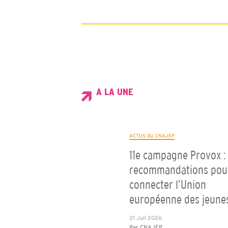
A LA UNE
ACTUS DU CNAJEP
11e campagne Provox : 
recommandations pou
connecter l’Union
européenne des jeune
21 Juil 2026
Par
CNAJEP