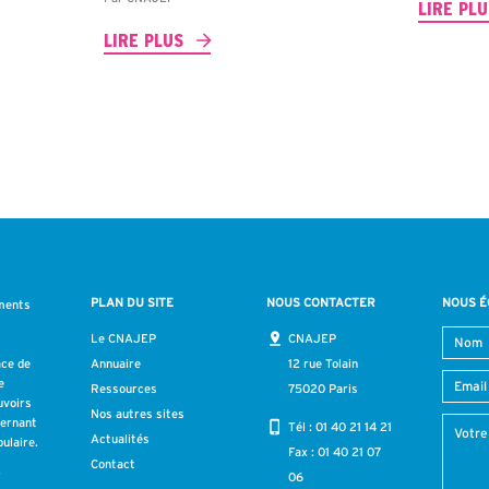
LIRE PL
LIRE PLUS
PLAN DU SITE
NOUS CONTACTER
NOUS É
ments
s
Le CNAJEP
CNAJEP
ace de
Annuaire
12 rue Tolain
e
Ressources
75020 Paris
uvoirs
Nos autres sites
cernant
Tél :
01 40 21 14 21
Actualités
ulaire.
Fax : 01 40 21 07
Contact
r
06