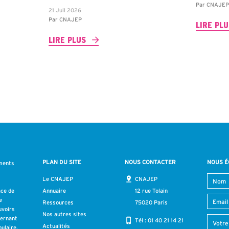
Par
CNAJE
21 Juil 2026
Par
CNAJEP
LIRE PL
LIRE PLUS
PLAN DU SITE
NOUS CONTACTER
NOUS É
ments
s
Le CNAJEP
CNAJEP
ace de
Annuaire
12 rue Tolain
e
Ressources
75020 Paris
uvoirs
Nos autres sites
cernant
Tél :
01 40 21 14 21
Actualités
ulaire.