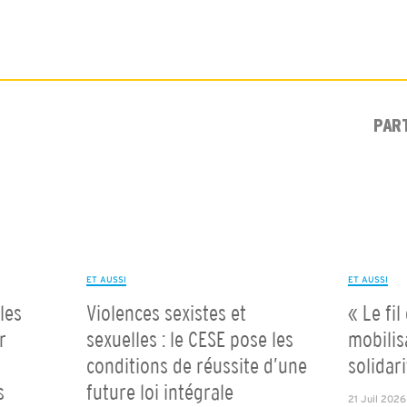
PAR
ET AUSSI
ET AUSSI
les
Violences sexistes et
« Le fil
r
sexuelles : le CESE pose les
mobilis
conditions de réussite d’une
solidar
s
future loi intégrale
21 Juil 2026