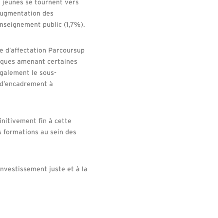
e jeunes se tournent vers
 augmentation des
enseignement public (1,7%).
re d’affectation Parcoursup
liques amenant certaines
également le sous-
 d’encadrement à
initivement fin à cette
s formations au sein des
investissement juste et à la