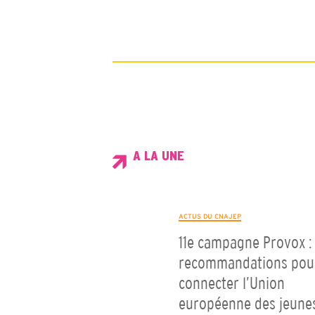
A LA UNE
ACTUS DU CNAJEP
11e campagne Provox : 
recommandations pou
connecter l’Union
européenne des jeune