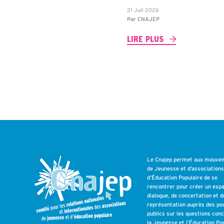
21 Juil 2026
Par
CNAJEP
LIRE PLUS
Le Cnajep permet aux mouve
de Jeunesse et d’association
d’Éducation Populaire de se
rencontrer pour créer un esp
dialogue, de concertation et d
représentation auprès des po
publics sur les questions con
la Jeunesse et l’Éducation Pop