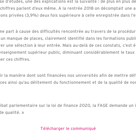
se d’études, une des explications est la suivante : de plus en plus d
 chiffres parlent d’eux même. A la rentrée 2018 on décomptait une
ions privées (3,9%) deux fois supérieure à celle enregistrée dans l’
une part à cause des difficultés rencontrée au travers de la procédu
un manque de places, clairement identifié dans les formations pub
er une sélection à leur entrée. Mais au-delà de ces constats, c’est 
’enseignement supérieur public, diminuant considérablement le taux
uer ces chiffres.
oir la manière dont sont financées nos universités afin de mettre déf
ces ainsi qu’au délitement du fonctionnement et de la qualité de no
débat parlementaire sur la loi de finance 2020, la FAGE demande un 
de qualité. »
Télécharger le communiqué