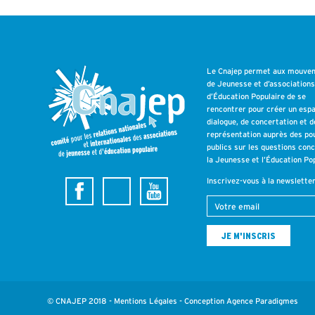
Le Cnajep permet aux mouve
de Jeunesse et d’association
d’Éducation Populaire de se
rencontrer pour créer un esp
dialogue, de concertation et d
représentation auprès des po
publics sur les questions con
la Jeunesse et l’Éducation Pop
Inscrivez-vous à la newslette
© CNAJEP 2018 -
Mentions Légales
- Conception
Agence Paradigmes