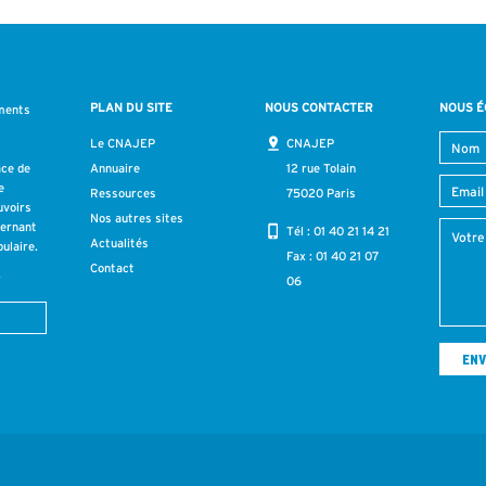
PLAN DU SITE
NOUS CONTACTER
NOUS É
ments
s
Le CNAJEP
CNAJEP
ace de
Annuaire
12 rue Tolain
e
Ressources
75020 Paris
uvoirs
Nos autres sites
cernant
Tél :
01 40 21 14 21
Actualités
ulaire.
Fax : 01 40 21 07
Contact
r
06