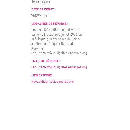
Ile-de-France
DATE DE DÉBUT :
14/09/2026
MODALITÉS DE RÉPONSE :
Envoyer CV + lettre de motivation
par email jusqu’au 6 juillet 2026 en
précisant la provenance de l'offre,
à : Mme la Déléguée Nationale
Adjointe
recrutement@solidaritesjeunesses.org
EMAIL DE RÉPONSE :
recrutement@solidaritesjeunesses.org
LIEN EXTERNE :
www.solidaritesjeunesses.org