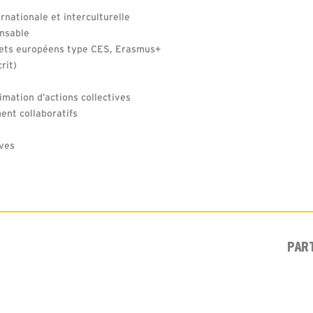
ernationale et interculturelle
ensable
jets européens type CES, Erasmus+
rit)
imation d’actions collectives
ent collaboratifs
ives
PAR