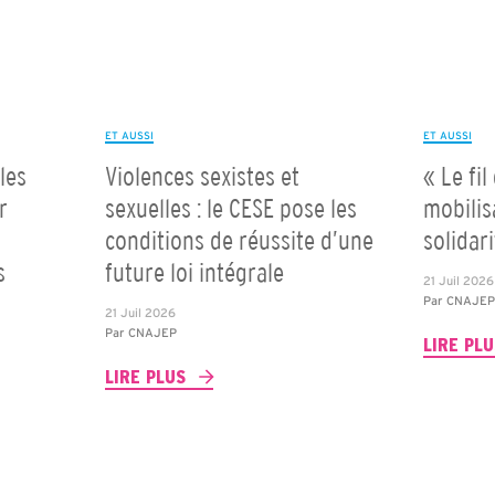
ET AUSSI
ET AUSSI
les
Violences sexistes et
« Le fil
r
sexuelles : le CESE pose les
mobilis
conditions de réussite d’une
solidar
s
future loi intégrale
21 Juil 2026
Par
CNAJE
21 Juil 2026
Par
CNAJEP
LIRE PL
LIRE PLUS