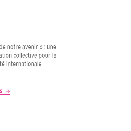
 de notre avenir » : une
ation collective pour la
ité internationale
P
US