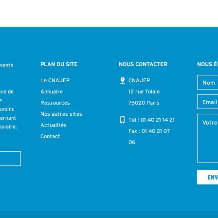
PLAN DU SITE
NOUS CONTACTER
NOUS É
ments
s
Le CNAJEP
CNAJEP
ace de
Annuaire
12 rue Tolain
e
Ressources
75020 Paris
uvoirs
Nos autres sites
cernant
Tél :
01 40 21 14 21
Actualités
ulaire.
Fax : 01 40 21 07
Contact
r
06