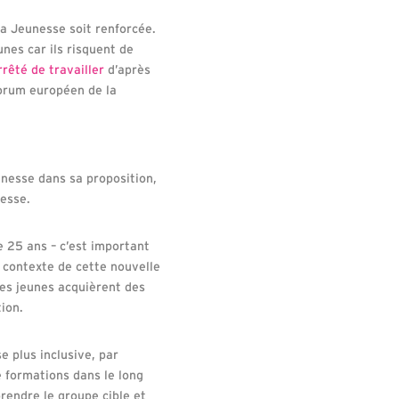
 Jeunesse soit renforcée.
nes car ils risquent de
rrêté de travailler
d’après
Forum européen de la
unesse dans sa proposition,
nesse.
 25 ans – c’est important
e contexte de cette nouvelle
 les jeunes acquièrent des
ion.
e plus inclusive, par
e formations dans le long
rendre le groupe cible et