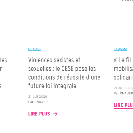
ET AUSSI
ET AUSSI
les
Violences sexistes et
« Le fil
r
sexuelles : le CESE pose les
mobilis
conditions de réussite d’une
solidar
s
future loi intégrale
21 Juil 2026
Par
CNAJE
21 Juil 2026
Par
CNAJEP
LIRE PL
LIRE PLUS