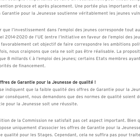
rvention précoce et après placement. Une portée plus importante et 
 Garantie pour la Jeunesse soutienne véritablement les jeunes vuln
 que l’investissement dans l’emploi des jeunes corresponde tout au
el 2014-2020 de l’UE (entre l’Initiative en faveur de l’emploi des jeu
 favorablement cet objectif de faire correspondre les ambitions poli
ois, nous craignons que cela ne soit pas être réalisable. La propos
ue 8 millards € à l’emploi des jeunes; certains Etats membres ayant
iorités de financement.
ffres de Garantie pour la Jeunesse de qualité !
e indiquent que la faible qualité des offres de Garantie pour la Je
 Par conséquent, nous demandons que des normes de qualité soient 
ie pour la Jeunesse soit une réussite.
tion de la Commission ne satisfait pas cet aspect important. Bien q
pose uniquement d’associer les offres de Garantie pour la Jeunesse
de qualité pour les Stages. Cependant, cela ne suffira pas pour trait