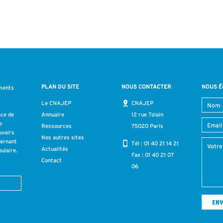
PLAN DU SITE
NOUS CONTACTER
NOUS É
ments
s
Le CNAJEP
CNAJEP
ace de
Annuaire
12 rue Tolain
e
Ressources
75020 Paris
uvoirs
Nos autres sites
cernant
Tél :
01 40 21 14 21
Actualités
ulaire.
Fax : 01 40 21 07
Contact
r
06