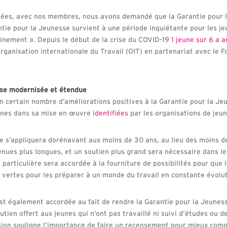
es, avec nos membres, nous avons demandé que la Garantie pour la
tie pour la Jeunesse survient à une période inquiétante pour les jeu
finement ». Depuis le début de la crise du COVID-19
1 jeune sur 6 a a
Organisation internationale du Travail (OIT) en partenariat avec le 
sse modernisée et étendue
n certain nombre d’améliorations positives à la Garantie pour la Je
cunes dans sa mise en œuvre
identifiées
par les organisations de jeu
e s’appliquera dorénavant aux moins de 30 ans, au lieu des moins de
enues plus longues, et un soutien plus grand sera nécessaire dans l
n particulière sera accordée à la fourniture de possibilités pour que
vertes pour les préparer à un monde du travail en constante évolut
st également accordée au fait de rendre la Garantie pour la Jeuness
tien offert aux jeunes qui n’ont pas travaillé ni suivi d’études ou d
ion souligne l’importance de faire un recensement pour mieux comp