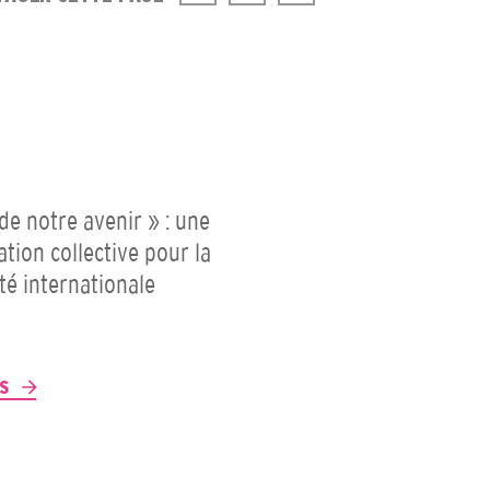
 de notre avenir » : une
ation collective pour la
ité internationale
P
US