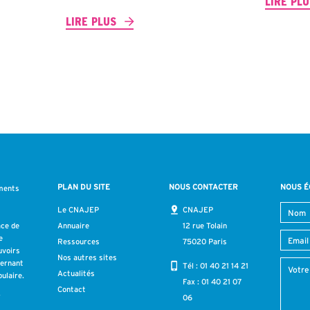
LIRE PL
LIRE PLUS
PLAN DU SITE
NOUS CONTACTER
NOUS É
ments
s
Le CNAJEP
CNAJEP
ace de
Annuaire
12 rue Tolain
e
Ressources
75020 Paris
uvoirs
Nos autres sites
cernant
Tél :
01 40 21 14 21
Actualités
ulaire.
Fax : 01 40 21 07
Contact
r
06