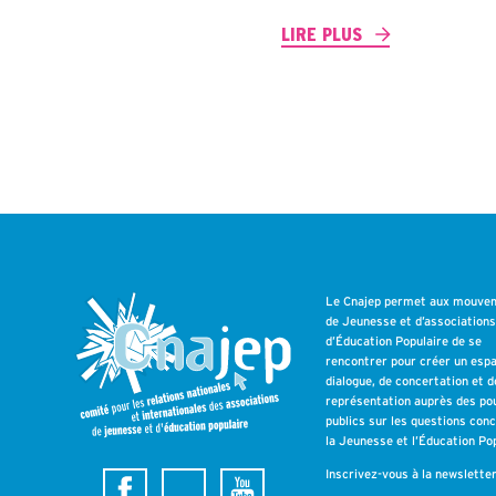
LIRE PLUS
Le Cnajep permet aux mouve
de Jeunesse et d’association
d’Éducation Populaire de se
rencontrer pour créer un esp
dialogue, de concertation et d
représentation auprès des po
publics sur les questions con
la Jeunesse et l’Éducation Pop
Inscrivez-vous à la newslette