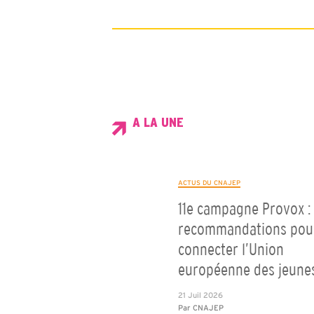
A LA UNE
ACTUS DU CNAJEP
11e campagne Provox : 
recommandations pou
connecter l’Union
européenne des jeune
21 Juil 2026
Par
CNAJEP