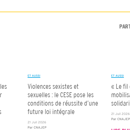
PAR
ET AUSSI
ET AUSSI
les
Violences sexistes et
« Le fil
r
sexuelles : le CESE pose les
mobilis
conditions de réussite d’une
solidar
s
future loi intégrale
21 Juil 2026
Par
CNAJE
21 Juil 2026
Par
CNAJEP