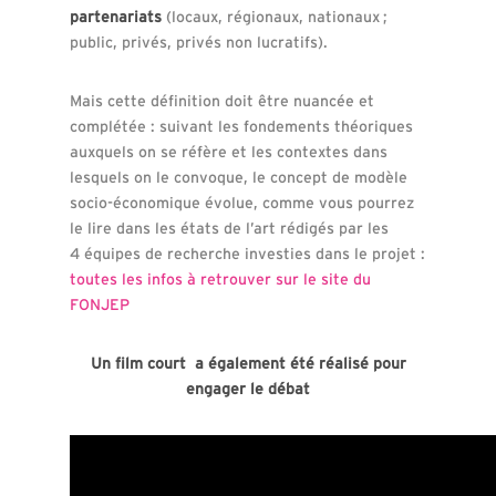
partenariats
(locaux, régionaux, nationaux ;
public, privés, privés non lucratifs).
Mais cette définition doit être nuancée et
complétée : suivant les fondements théoriques
auxquels on se réfère et les contextes dans
lesquels on le convoque, le concept de modèle
socio-économique évolue, comme vous pourrez
le lire dans les états de l’art rédigés par les
4 équipes de recherche investies dans le projet :
toutes les infos à retrouver sur le site du
FONJEP
Un film court a également été réalisé pour
engager le débat