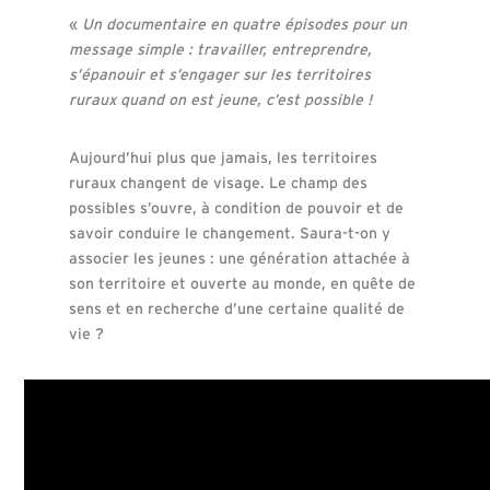
«
Un documentaire en quatre épisodes pour un
message simple : travailler, entreprendre,
s’épanouir et s’engager sur les territoires
ruraux quand on est jeune, c’est possible !
Aujourd’hui plus que jamais, les territoires
ruraux changent de visage. Le champ des
possibles s’ouvre, à condition de pouvoir et de
savoir conduire le changement. Saura-t-on y
associer les jeunes : une génération attachée à
son territoire et ouverte au monde, en quête de
sens et en recherche d’une certaine qualité de
vie ?