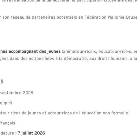
er son réseau de partenaires potentiels en Fédération Wallonie-Bruxel
onnes accompagnant des jeunes
(animateur·rice·s, éducateur·rice·s, 
agées dans des actions liées à la démocratie, aux droits humains, à l
ES
 septembre 2026
gique)
ur·rices de jeunes et acteur·rices de l’éducation non formelle
français
idature :
7 juillet 2026