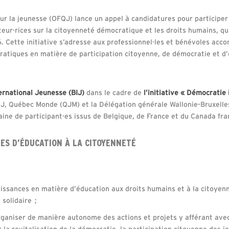
our la jeunesse (OFQJ) lance un appel à candidatures pour participe
teur·rices sur la citoyenneté démocratique et les droits humains, qu
 Cette initiative s’adresse aux professionnel·les et bénévoles acc
pratiques en matière de participation citoyenne, de démocratie et d
ernational Jeunesse (BIJ)
dans le cadre de
l’initiative « Démocratie
FQJ, Québec Monde (QJM) et la Délégation générale Wallonie-Bruxell
aine de participant·es issus de Belgique, de France et du Canada fr
ES D’ÉDUCATION À LA CITOYENNETÉ
issances en matière d’éducation aux droits humains et à la citoyenn
 solidaire ;
ganiser de manière autonome des actions et projets y afférant ave
 la revitalisation de la démocratie, la participation citoyenne des je