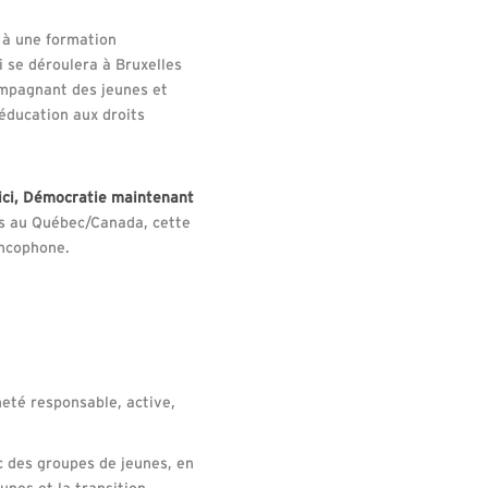
r à une formation
i se déroulera à Bruxelles
ompagnant des jeunes et
’éducation aux droits
 ici, Démocratie maintenant
es au Québec/Canada, cette
ancophone.
eté responsable, active,
c des groupes de jeunes, en
unes et la transition