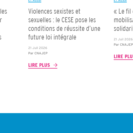
ET AUSSI
ET AUSSI
les
Violences sexistes et
« Le fil
r
sexuelles : le CESE pose les
mobilis
conditions de réussite d’une
solidar
s
future loi intégrale
21 Juil 2026
Par
CNAJE
21 Juil 2026
Par
CNAJEP
LIRE PL
LIRE PLUS