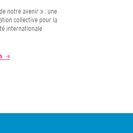
 de notre avenir » : une
ation collective pour la
ité internationale
P
US