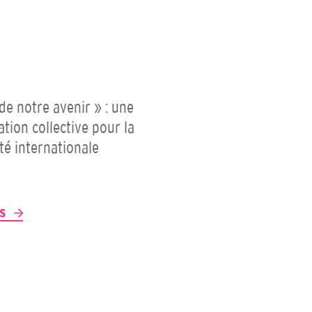
 de notre avenir » : une
ation collective pour la
ité internationale
P
US