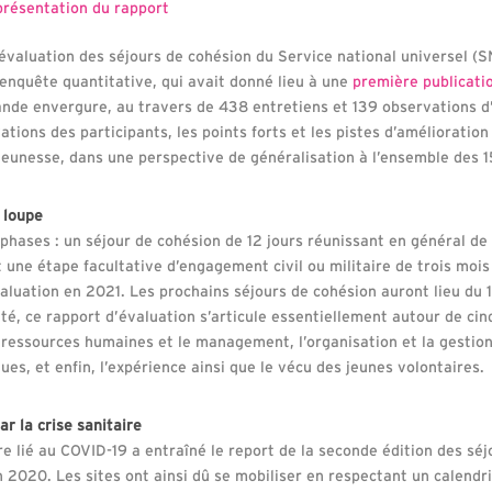
 présentation du rapport
’évaluation des séjours de cohésion du Service national universel (
 enquête quantitative, qui avait donné lieu à une
première publicati
ande envergure, au travers de 438 entretiens et 139 observations d’a
tions des participants, les points forts et les pistes d’amélioration
jeunesse, dans une perspective de généralisation à l’ensemble des 1
 loupe
phases : un séjour de cohésion de 12 jours réunissant en général de
t une étape facultative d’engagement civil ou militaire de trois mois 
valuation en 2021. Les prochains séjours de cohésion auront lieu du 
ité, ce rapport d’évaluation s’articule essentiellement autour de cin
es ressources humaines et le management, l’organisation et la gestio
ues, et enfin, l’expérience ainsi que le vécu des jeunes volontaires.
r la crise sanitaire
re lié au COVID-19 a entraîné le report de la seconde édition des sé
in 2020. Les sites ont ainsi dû se mobiliser en respectant un calend