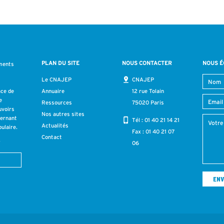
PLAN DU SITE
NOUS CONTACTER
NOUS É
ments
s
Le CNAJEP
CNAJEP
ace de
Annuaire
12 rue Tolain
e
Ressources
75020 Paris
uvoirs
Nos autres sites
cernant
Tél :
01 40 21 14 21
Actualités
ulaire.
Fax : 01 40 21 07
Contact
r
06