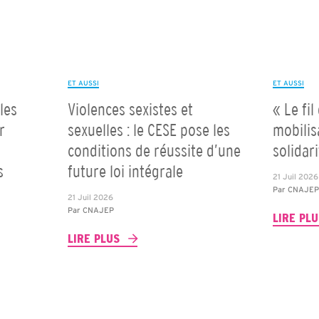
ET AUSSI
ET AUSSI
les
Violences sexistes et
« Le fil
r
sexuelles : le CESE pose les
mobilis
conditions de réussite d’une
solidar
s
future loi intégrale
21 Juil 2026
Par
CNAJE
21 Juil 2026
Par
CNAJEP
LIRE PL
LIRE PLUS