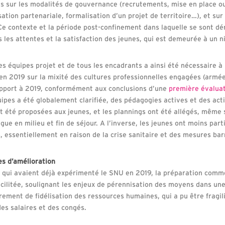
ns sur les modalités de gouvernance (recrutements, mise en place o
sation partenariale, formalisation d’un projet de territoire…), et sur
Ce contexte et la période post-confinement dans laquelle se sont dé
 les attentes et la satisfaction des jeunes, qui est demeurée à un n
es équipes projet et de tous les encadrants a ainsi été nécessaire à 
n 2019 sur la mixité des cultures professionnelles engagées (armée
apport à 2019, conformément aux conclusions d’une
première évalua
ipes a été globalement clarifiée, des pédagogies actives et des acti
t été proposées aux jeunes, et les plannings ont été allégés, même s
ue en milieu et fin de séjour. A l’inverse, les jeunes ont moins parti
 essentiellement en raison de la crise sanitaire et des mesures barr
es d’amélioration
s, qui avaient déjà expérimenté le SNU en 2019, la préparation com
cilitée, soulignant les enjeux de pérennisation des moyens dans un
èrement de fidélisation des ressources humaines, qui a pu être fragi
des salaires et des congés.