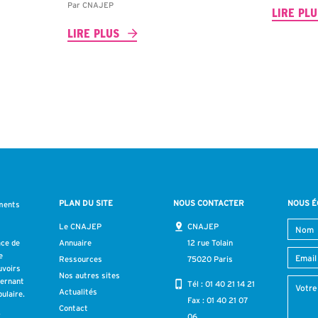
Par
CNAJEP
LIRE PL
LIRE PLUS
PLAN DU SITE
NOUS CONTACTER
NOUS É
ments
s
Le CNAJEP
CNAJEP
ace de
Annuaire
12 rue Tolain
e
Ressources
75020 Paris
uvoirs
Nos autres sites
cernant
Tél :
01 40 21 14 21
Actualités
ulaire.
Fax : 01 40 21 07
Contact
r
06