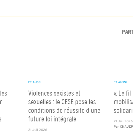
PAR
ET AUSSI
ET AUSSI
les
Violences sexistes et
« Le fil
r
sexuelles : le CESE pose les
mobilis
conditions de réussite d’une
solidar
s
future loi intégrale
21 Juil 2026
Par
CNAJE
21 Juil 2026