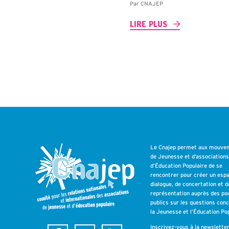
Par
CNAJEP
LIRE PLUS
Le Cnajep permet aux mouve
de Jeunesse et d’association
d’Éducation Populaire de se
rencontrer pour créer un esp
dialogue, de concertation et d
représentation auprès des po
publics sur les questions con
la Jeunesse et l’Éducation Pop
Inscrivez-vous à la newslette