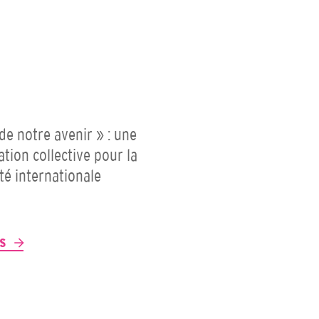
 de notre avenir » : une
ation collective pour la
ité internationale
P
US