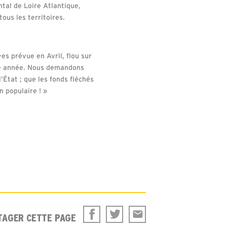
tal de Loire Atlantique,
ous les territoires.
es prévue en Avril, flou sur
tte année. Nous demandons
État ; que les fonds fléchés
n populaire ! »
TAGER CETTE PAGE