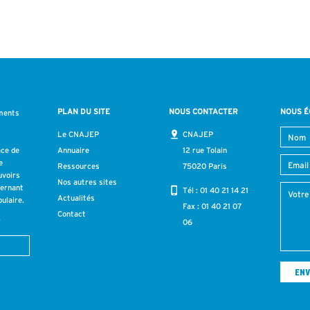
PLAN DU SITE
NOUS CONTACTER
NOUS É
ments
s
Le CNAJEP
CNAJEP
ace de
Annuaire
12 rue Tolain
e
Ressources
75020 Paris
uvoirs
Nos autres sites
cernant
Tél :
01 40 21 14 21
Actualités
ulaire.
Fax : 01 40 21 07
Contact
r
06