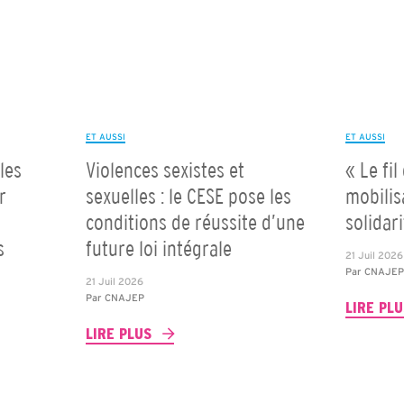
ET AUSSI
ET AUSSI
les
Violences sexistes et
« Le fil
r
sexuelles : le CESE pose les
mobilis
conditions de réussite d’une
solidar
s
future loi intégrale
21 Juil 2026
Par
CNAJE
21 Juil 2026
Par
CNAJEP
LIRE PL
LIRE PLUS