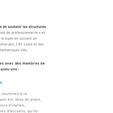
n de soutenir les structures
sé de professionnel·le·s et
 le sujet en suivant un
ontariato, CSV Lazio et des
thématiques clés.
nges avec des membres de
lques-uns :
on
e soumises à la
ueil est mise en place,
urs d’italien,
res d’accueils, qu’ils