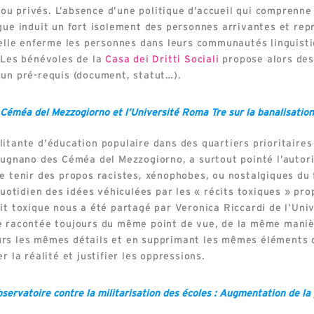
ou privés. L’absence d’une politique d’accueil qui compren
ngue induit un fort isolement des personnes arrivantes et re
r elle enferme les personnes dans leurs communautés linguist
. Les bénévoles de la
Casa dei Dritti Sociali
propose alors des 
cun pré-requis (document, statut…).
Céméa del Mezzogiorno et l’Université Roma Tre sur la banalisation
litante d’éducation populaire dans des quartiers prioritaire
Brugnano des Céméa del Mezzogiorno, a surtout pointé l’autori
de tenir des propos racistes, xénophobes, ou nostalgiques du
 quotidien des idées véhiculées par les « récits toxiques » pr
it toxique nous a été partagé par Veronica Riccardi de l’Uni
re racontée toujours du même point de vue, de la même mani
urs les mêmes détails et en supprimant les mêmes éléments 
r la réalité et justifier les oppressions.
servatoire contre la militarisation des écoles : Augmentation de la 