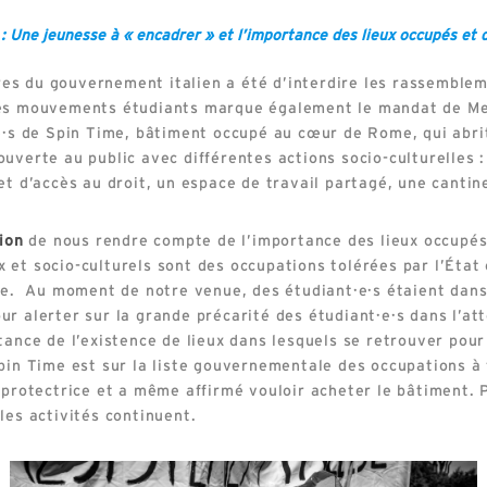
 : Une jeunesse à « encadrer » et l’importance des lieux occupés et
s du gouvernement italien a été d’interdire les rassembleme
des mouvements étudiants marque également le mandat de Mel
e·s de Spin Time, bâtiment occupé au cœur de Rome, qui abrit
uverte au public avec différentes actions socio-culturelles 
et d’accès au droit, un espace de travail partagé, une cantin
sion
de nous rendre compte de l’importance des lieux occupés 
 et socio-culturels sont des occupations tolérées par l’État
ue. Au moment de notre venue, des étudiant·e·s étaient dans 
r alerter sur la grande précarité des étudiant·e·s dans l’at
tance de l’existence de lieux dans lesquels se retrouver pou
Spin Time est sur la liste gouvernementale des occupations à 
 protectrice et a même affirmé vouloir acheter le bâtiment. Po
les activités continuent.