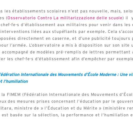
s les établissements scolaires n’est pas nouvelle, mais, sel
es (
Osservatorio Contro La militarizzazione delle scuole
) il
s chef·fe·s d’établissement aux militaires pour venir dans les
s interventions liées aux stupéfiants par exemple. Cela s’a
oposées directement en caserne, et d’une publicité toujours
pour l’armée. L’observatoire a mis à disposition sur son sit
s, accompagné de modèles pré-remplis de lettres permettant 
ler les chef·fe·s d’établissement afin d’empêcher par exemple
Fédération Internationale des Mouvements d’École Moderne : Une vis
t l’humiliation
 la FIMEM (Fédération Internationale des Mouvements d’Écol
lieux des mesures prises concernant l’éducation par le gouve
itara, ministre de » l’Éducation et du Mérite » (ministère r
est basée sur la sélection, la performance et l’humiliation 