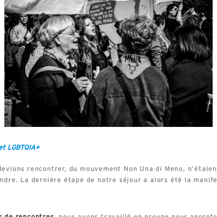
 et LGBTQIA+
 devions rencontrer, du mouvement Non Una di Meno, n’étaie
ndre. La dernière étape de notre séjour a alors été la manife
s de rencontres
, nous avons travaillé en groupe pour approfo