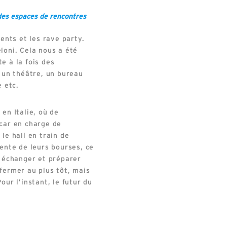
 des espaces de rencontres
nts et les rave party.
oni. Cela nous a été
e à la fois des
: un théâtre, un bureau
e etc.
en Italie, où de
 car en charge de
le hall en train de
tente de leurs bourses, ce
r échanger et préparer
fermer au plus tôt, mais
ur l’instant, le futur du