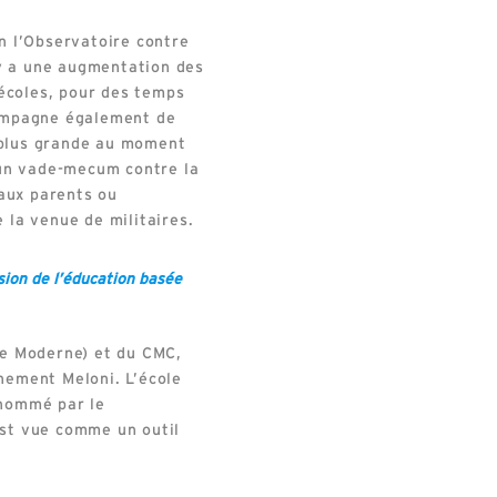
on l’Observatoire contre
 y a une augmentation des
 écoles, pour des temps
ccompagne également de
 plus grande au moment
e un vade-mecum contre la
aux parents ou
 la venue de militaires.
ion de l’éducation basée
e Moderne) et du CMC,
rnement Meloni. L’école
enommé par le
est vue comme un outil