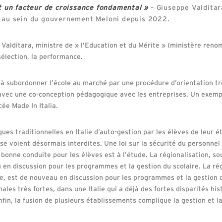
st un facteur de croissance fondamenta
l »
– Giuseppe Valditar
, au sein du gouvernement Meloni depuis 2022.
 Valditara, ministre de » l’Education et du Mérite » (ministère re
sélection, la performance.
à subordonner l’école au marché par une procédure d’orientation trè
vec une co-conception pédagogique avec les entreprises. Un exempl
cée Made In Italia.
iques traditionnelles en Italie d’auto-gestion par les élèves de leur
se voient désormais interdites. Une loi sur la sécurité du personnel 
 bonne conduite pour les élèves est à l’étude. La régionalisation, s
 en discussion pour les programmes et la gestion du scolaire. La rég
e, est de nouveau en discussion pour les programmes et la gestion d
nales très fortes, dans une Italie qui a déjà des fortes disparités h
nfin, la fusion de plusieurs établissements complique la gestion et l