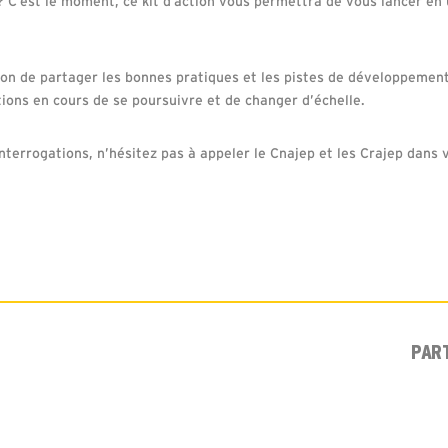
? C’est le moment, ce kit d’action vous permettra de vous lancer en 
tion de partager les bonnes pratiques et les pistes de développement
ons en cours de se poursuivre et de changer d’échelle.
nterrogations, n’hésitez pas à appeler le Cnajep et les Crajep dans v
PAR