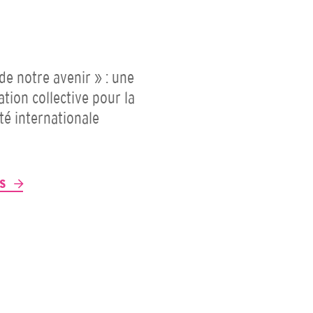
 de notre avenir » : une
ation collective pour la
ité internationale
P
US