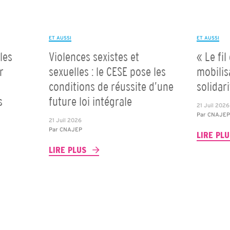
ET AUSSI
ET AUSSI
les
Violences sexistes et
« Le fil
r
sexuelles : le CESE pose les
mobilis
conditions de réussite d’une
solidar
s
future loi intégrale
21 Juil 2026
Par
CNAJE
21 Juil 2026
Par
CNAJEP
LIRE PL
LIRE PLUS