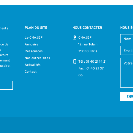
PLAN DU SITE
NOUS CONTACTER
NOUS É
ments
s
Le CNAJEP
CNAJEP
ace de
Annuaire
12 rue Tolain
e
Ressources
75020 Paris
uvoirs
Nos autres sites
cernant
Tél :
01 40 21 14 21
Actualités
ulaire.
Fax : 01 40 21 07
Contact
r
06