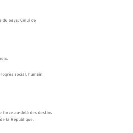
e du pays. Celui de
hoix.
progrès social, humain,
e force au-delà des destins
 de la République.