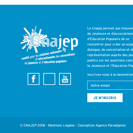
Le Cnajep permet aux mouve
de Jeunesse et d’association
d’Éducation Populaire de se
rencontrer pour créer un esp
dialogue, de concertation et d
représentation auprès des po
publics sur les questions con
la Jeunesse et l’Éducation Pop
Inscrivez-vous à la newslette
© CNAJEP 2018 -
Mentions Légales
- Conception
Agence Paradigmes