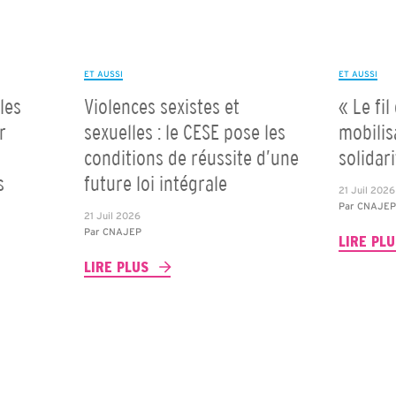
ET AUSSI
ET AUSSI
les
Violences sexistes et
« Le fil
r
sexuelles : le CESE pose les
mobilis
conditions de réussite d’une
solidar
s
future loi intégrale
21 Juil 2026
Par
CNAJE
21 Juil 2026
Par
CNAJEP
LIRE PL
LIRE PLUS