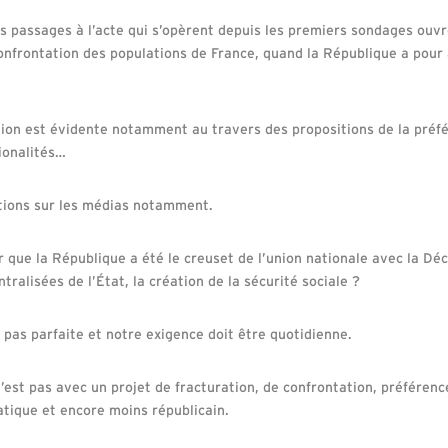
les passages à l’acte qui s’opèrent depuis les premiers sondages ouv
confrontation des populations de France, quand la République a pour 
tion est évidente notamment au travers des propositions de la préf
ionalités…
itions sur les médias notamment.
r que la République a été le creuset de l’union nationale avec la Déc
tralisées de l’État, la création de la sécurité sociale ?
t pas parfaite et notre exigence doit être quotidienne.
’est pas avec un projet de fracturation, de confrontation, préférenc
atique et encore moins républicain.