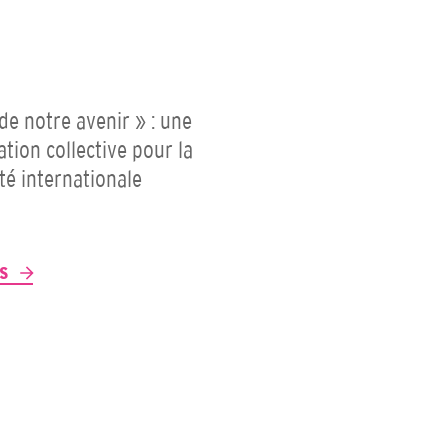
 de notre avenir » : une
ation collective pour la
ité internationale
P
US