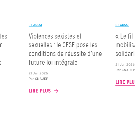
ET AUSSI
ET AUSSI
les
Violences sexistes et
« Le fil
r
sexuelles : le CESE pose les
mobilis
conditions de réussite d’une
solidar
s
future loi intégrale
21 Juil 2026
Par
CNAJE
21 Juil 2026
Par
CNAJEP
LIRE PL
LIRE PLUS