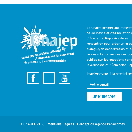
Le Cnajep permet aux mouve
de Jeunesse et d’association
d’Éducation Populaire de se
rencontrer pour créer un esp
dialogue, de concertation et d
représentation auprès des po
publics sur les questions con
la Jeunesse et l’Éducation Pop
Inscrivez-vous à la newslette
© CNAJEP 2018 -
Mentions Légales
- Conception
Agence Paradigmes