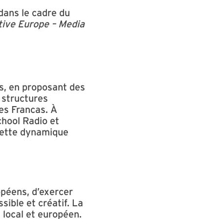
dans le cadre du
tive Europe – Media
as, en proposant des
 structures
es Francas. À
chool Radio et
 cette dynamique
opéens, d’exercer
sible et créatif. La
is local et européen.