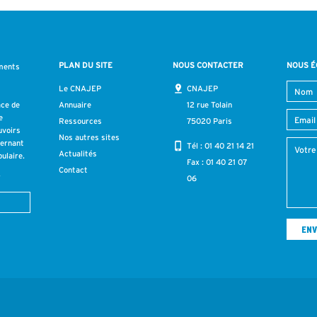
PLAN DU SITE
NOUS CONTACTER
NOUS É
ments
s
Le CNAJEP
CNAJEP
ace de
Annuaire
12 rue Tolain
e
Ressources
75020 Paris
uvoirs
Nos autres sites
cernant
Tél :
01 40 21 14 21
Actualités
ulaire.
Fax : 01 40 21 07
Contact
r
06