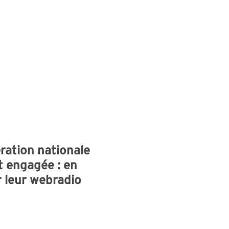
ération nationale
t engagée : en
r leur webradio