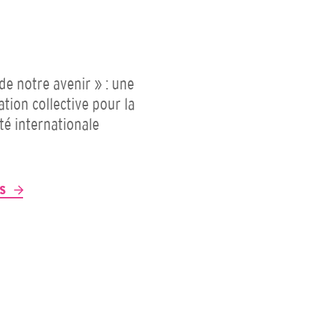
 de notre avenir » : une
ation collective pour la
ité internationale
P
US