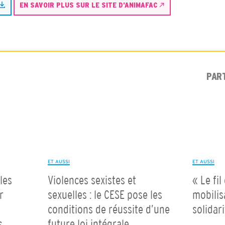
EN SAVOIR PLUS SUR LE SITE D’ANIMAFAC
PAR
ET AUSSI
ET AUSSI
les
Violences sexistes et
« Le fil
r
sexuelles : le CESE pose les
mobilis
conditions de réussite d’une
solidar
s
future loi intégrale