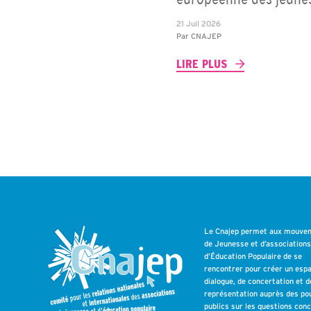
21 Juil 2026
Par
CNAJEP
LIRE PLUS
Le Cnajep permet aux mouve
de Jeunesse et d’association
d’Éducation Populaire de se
rencontrer pour créer un esp
dialogue, de concertation et d
représentation auprès des po
publics sur les questions con