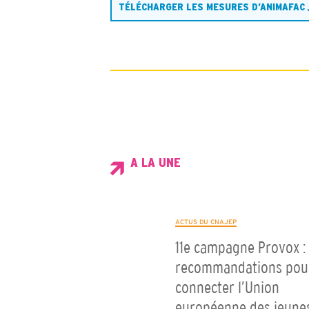
TÉLÉCHARGER LES MESURES D’ANIMAFAC
A LA UNE
ACTUS DU CNAJEP
11e campagne Provox : 
recommandations pou
connecter l’Union
européenne des jeune