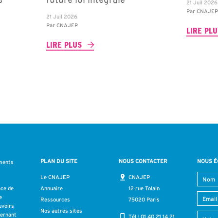
21 Juil 2026
Par
CNAJE
21 Juil 2026
Par
CNAJEP
LIRE PL
LIRE PLUS
PLAN DU SITE
NOUS CONTACTER
NOUS É
ments
s
Le CNAJEP
CNAJEP
ace de
Annuaire
12 rue Tolain
e
Ressources
75020 Paris
uvoirs
Nos autres sites
cernant
Tél :
01 40 21 14 21