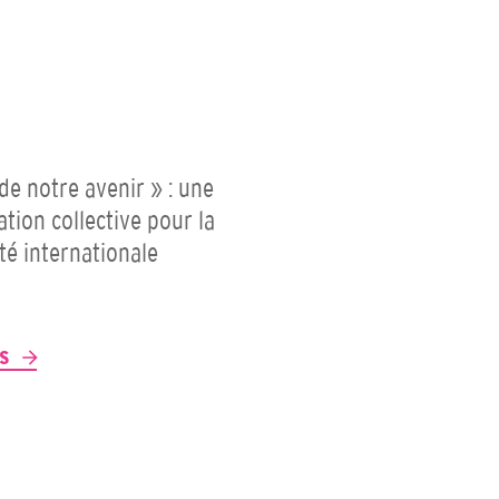
 de notre avenir » : une
ation collective pour la
ité internationale
P
US