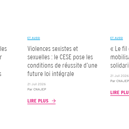
ET AUSSI
ET AUSSI
les
Violences sexistes et
« Le fil
r
sexuelles : le CESE pose les
mobilis
conditions de réussite d’une
solidar
s
future loi intégrale
21 Juil 2026
Par
CNAJE
21 Juil 2026
Par
CNAJEP
LIRE PL
LIRE PLUS