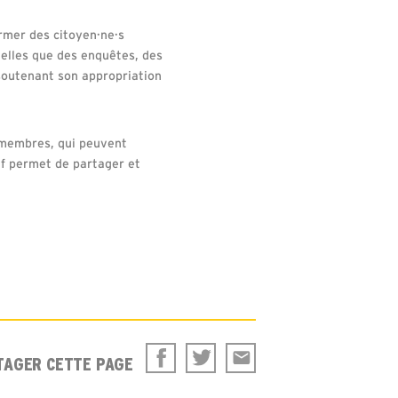
rmer des citoyen·ne·s
telles que des enquêtes, des
 soutenant son appropriation
s membres, qui peuvent
tif permet de partager et
TAGER CETTE PAGE