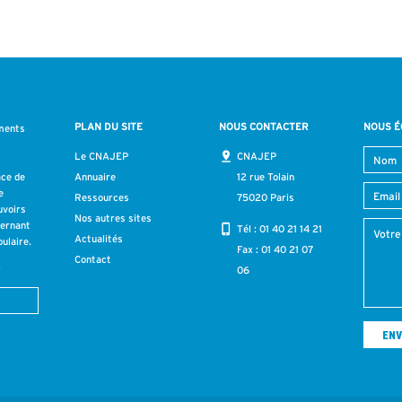
PLAN DU SITE
NOUS CONTACTER
NOUS É
ments
s
Le CNAJEP
CNAJEP
ace de
Annuaire
12 rue Tolain
e
Ressources
75020 Paris
uvoirs
Nos autres sites
cernant
Tél :
01 40 21 14 21
Actualités
ulaire.
Fax : 01 40 21 07
Contact
r
06