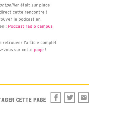
ntpellie
r était sur place
direct cette rencontre !
rouver le podcast en
ien :
Podcast radio campus
z retrouver l’article complet
ez-vous sur cette
page
!
TAGER CETTE PAGE