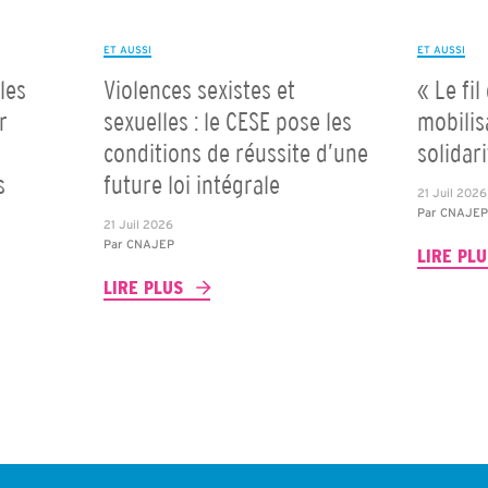
ET AUSSI
ET AUSSI
les
Violences sexistes et
« Le fil
r
sexuelles : le CESE pose les
mobilis
conditions de réussite d’une
solidar
s
future loi intégrale
21 Juil 2026
Par
CNAJE
21 Juil 2026
Par
CNAJEP
LIRE PL
LIRE PLUS