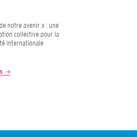
 de notre avenir » : une
ation collective pour la
ité internationale
P
US